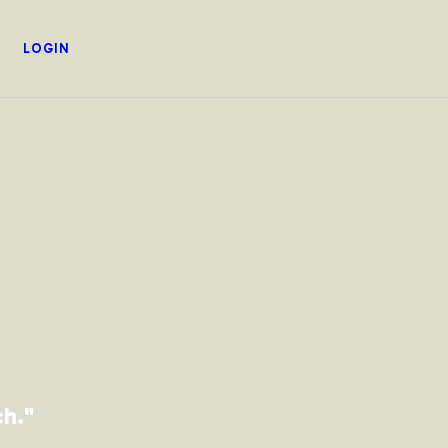
LOGIN
ch."