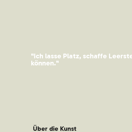
"Ich lasse Platz, schaffe Leers
können."
Über die
Kunst