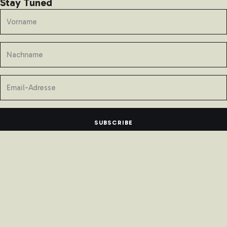
Stay Tuned
SUBSCRIBE
Follow Us
All Rights Reserved © Unimate
2026
. Website by
WolfThemes
•