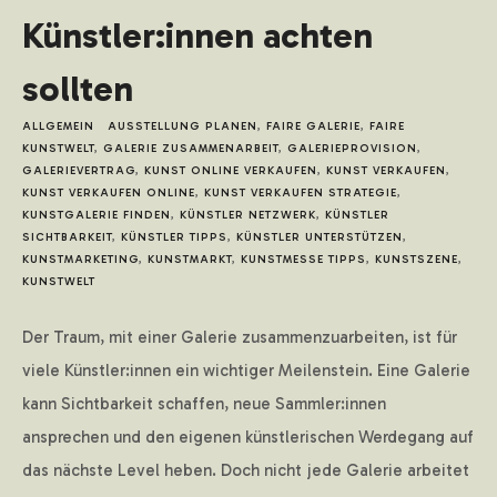
Künstler:innen achten
LOGIN
sollten
ALLGEMEIN
AUSSTELLUNG PLANEN
,
FAIRE GALERIE
,
FAIRE
KUNSTWELT
,
GALERIE ZUSAMMENARBEIT
,
GALERIEPROVISION
,
GALERIEVERTRAG
,
KUNST ONLINE VERKAUFEN
,
KUNST VERKAUFEN
,
KUNST VERKAUFEN ONLINE
,
KUNST VERKAUFEN STRATEGIE
,
KUNSTGALERIE FINDEN
,
KÜNSTLER NETZWERK
,
KÜNSTLER
SICHTBARKEIT
,
KÜNSTLER TIPPS
,
KÜNSTLER UNTERSTÜTZEN
,
KUNSTMARKETING
,
KUNSTMARKT
,
KUNSTMESSE TIPPS
,
KUNSTSZENE
,
KUNSTWELT
Der Traum, mit einer Galerie zusammenzuarbeiten, ist für
viele Künstler:innen ein wichtiger Meilenstein. Eine Galerie
kann Sichtbarkeit schaffen, neue Sammler:innen
ansprechen und den eigenen künstlerischen Werdegang auf
das nächste Level heben. Doch nicht jede Galerie arbeitet