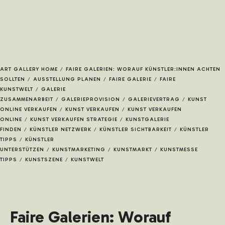
JETZT BEWERBEN
ART GALLERY HOME
/
FAIRE GALERIEN: WORAUF KÜNSTLER:INNEN ACHTEN
SOLLTEN
/
AUSSTELLUNG PLANEN
/
FAIRE GALERIE
/
FAIRE
KUNSTWELT
/
GALERIE
KÜNSTLER*INNEN
ZUSAMMENARBEIT
/
GALERIEPROVISION
/
GALERIEVERTRAG
/
KUNST
ONLINE VERKAUFEN
/
KUNST VERKAUFEN
/
KUNST VERKAUFEN
ONLINE
/
KUNST VERKAUFEN STRATEGIE
/
KUNSTGALERIE
FINDEN
/
KÜNSTLER NETZWERK
/
KÜNSTLER SICHTBARKEIT
/
KÜNSTLER
TIPPS
/
KÜNSTLER
UNTERSTÜTZEN
/
KUNSTMARKETING
/
KUNSTMARKT
/
KUNSTMESSE
TIPPS
/
KUNSTSZENE
/
KUNSTWELT
KUNSTWERKE
Faire Galerien: Worauf