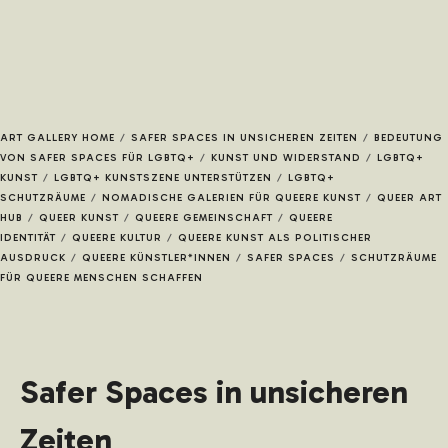
JETZT BEWERBEN
ART GALLERY HOME
/
SAFER SPACES IN UNSICHEREN ZEITEN
/
BEDEUTUNG
VON SAFER SPACES FÜR LGBTQ+
/
KUNST UND WIDERSTAND
/
LGBTQ+
KUNST
/
LGBTQ+ KUNSTSZENE UNTERSTÜTZEN
/
LGBTQ+
KÜNSTLER*INNEN
SCHUTZRÄUME
/
NOMADISCHE GALERIEN FÜR QUEERE KUNST
/
QUEER ART
HUB
/
QUEER KUNST
/
QUEERE GEMEINSCHAFT
/
QUEERE
IDENTITÄT
/
QUEERE KULTUR
/
QUEERE KUNST ALS POLITISCHER
AUSDRUCK
/
QUEERE KÜNSTLER*INNEN
/
SAFER SPACES
/
SCHUTZRÄUME
FÜR QUEERE MENSCHEN SCHAFFEN
KUNSTWERKE
Safer Spaces in unsicheren
Zeiten