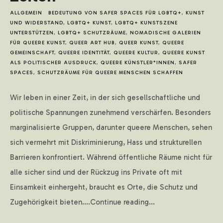
ALLGEMEIN
BEDEUTUNG VON SAFER SPACES FÜR LGBTQ+
,
KUNST
LOGIN
UND WIDERSTAND
,
LGBTQ+ KUNST
,
LGBTQ+ KUNSTSZENE
UNTERSTÜTZEN
,
LGBTQ+ SCHUTZRÄUME
,
NOMADISCHE GALERIEN
FÜR QUEERE KUNST
,
QUEER ART HUB
,
QUEER KUNST
,
QUEERE
GEMEINSCHAFT
,
QUEERE IDENTITÄT
,
QUEERE KULTUR
,
QUEERE KUNST
ALS POLITISCHER AUSDRUCK
,
QUEERE KÜNSTLER*INNEN
,
SAFER
SPACES
,
SCHUTZRÄUME FÜR QUEERE MENSCHEN SCHAFFEN
Wir leben in einer Zeit, in der sich gesellschaftliche und
politische Spannungen zunehmend verschärfen. Besonders
marginalisierte Gruppen, darunter queere Menschen, sehen
sich vermehrt mit Diskriminierung, Hass und strukturellen
Barrieren konfrontiert. Während öffentliche Räume nicht für
alle sicher sind und der Rückzug ins Private oft mit
Einsamkeit einhergeht, braucht es Orte, die Schutz und
Zugehörigkeit bieten....Continue reading...