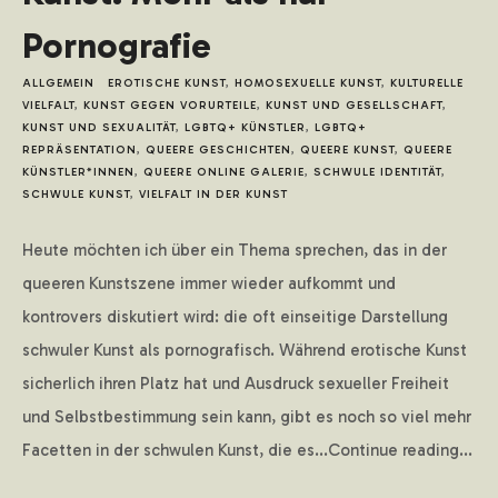
Pornografie
LOGIN
ALLGEMEIN
EROTISCHE KUNST
,
HOMOSEXUELLE KUNST
,
KULTURELLE
VIELFALT
,
KUNST GEGEN VORURTEILE
,
KUNST UND GESELLSCHAFT
,
KUNST UND SEXUALITÄT
,
LGBTQ+ KÜNSTLER
,
LGBTQ+
REPRÄSENTATION
,
QUEERE GESCHICHTEN
,
QUEERE KUNST
,
QUEERE
KÜNSTLER*INNEN
,
QUEERE ONLINE GALERIE
,
SCHWULE IDENTITÄT
,
SCHWULE KUNST
,
VIELFALT IN DER KUNST
Heute möchten ich über ein Thema sprechen, das in der
queeren Kunstszene immer wieder aufkommt und
kontrovers diskutiert wird: die oft einseitige Darstellung
schwuler Kunst als pornografisch. Während erotische Kunst
sicherlich ihren Platz hat und Ausdruck sexueller Freiheit
und Selbstbestimmung sein kann, gibt es noch so viel mehr
Facetten in der schwulen Kunst, die es...Continue reading...