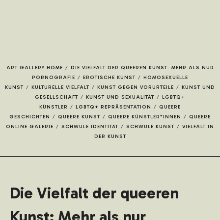
JETZT BEWERBEN
ART GALLERY HOME
/
DIE VIELFALT DER QUEEREN KUNST: MEHR ALS NUR
PORNOGRAFIE
/
EROTISCHE KUNST
/
HOMOSEXUELLE
KUNST
/
KULTURELLE VIELFALT
/
KUNST GEGEN VORURTEILE
/
KUNST UND
KÜNSTLER*INNEN
GESELLSCHAFT
/
KUNST UND SEXUALITÄT
/
LGBTQ+
KÜNSTLER
/
LGBTQ+ REPRÄSENTATION
/
QUEERE
GESCHICHTEN
/
QUEERE KUNST
/
QUEERE KÜNSTLER*INNEN
/
QUEERE
ONLINE GALERIE
/
SCHWULE IDENTITÄT
/
SCHWULE KUNST
/
VIELFALT IN
DER KUNST
KUNSTWERKE
Die Vielfalt der queeren
Kunst: Mehr als nur